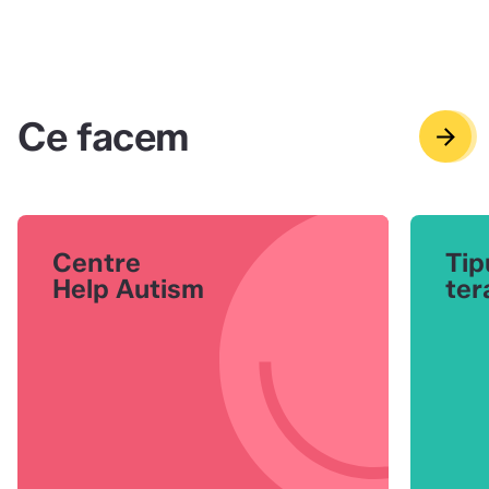
Ce facem
arrow_forward
arrow_back
Centre
Tip
Help Autism
ter