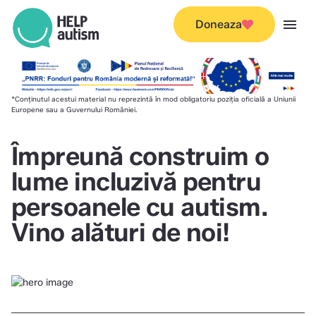
menu
Doneaza
*Conținutul acestui material nu reprezintă în mod obligatoriu poziția oficială a Uniunii
Europene sau a Guvernului României.
Împreună construim o
lume incluzivă pentru
persoanele cu autism.
Vino alături de noi!