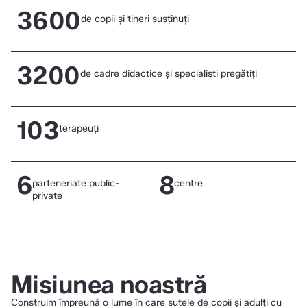
3600
de copii și tineri susținuți
3200
de cadre didactice și specialiști pregătiți
Află mai multe
103
terapeuți
Află mai multe
6
8
parteneriate public-
centre
Află mai multe
private
Află mai multe
Află mai multe
Misiunea noastră
Construim împreună o lume în care sutele de copii și adulți cu