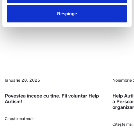
Respinge
Ianuarie 28, 2026
Noiembrie
Povestea începe cu tine. Fii voluntar Help
Help Auti
Autism!
a Persoan
organizar
Centrele 
promoveze
Citește mai mult
copiilor 
Citește mai