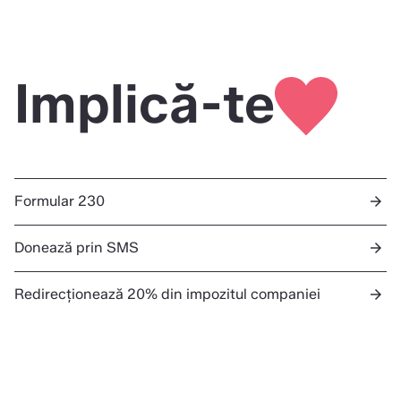
Implică-te
Formular 230
arrow_forward
Donează prin SMS
arrow_forward
Redirecționează 20% din impozitul companiei
arrow_forward