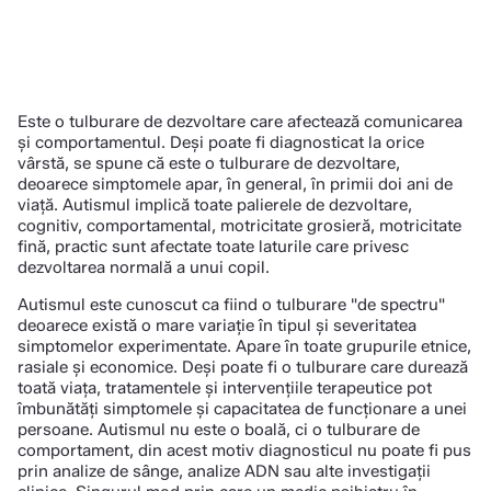
Este o tulburare de dezvoltare care afectează comunicarea
și comportamentul. Deși poate fi diagnosticat la orice
vârstă, se spune că este o tulburare de dezvoltare,
deoarece simptomele apar, în general, în primii doi ani de
viață. Autismul implică toate palierele de dezvoltare,
cognitiv, comportamental, motricitate grosieră, motricitate
fină, practic sunt afectate toate laturile care privesc
dezvoltarea normală a unui copil.
Autismul este cunoscut ca fiind o tulburare "de spectru"
deoarece există o mare variație în tipul și severitatea
simptomelor experimentate. Apare în toate grupurile etnice,
rasiale și economice. Deși poate fi o tulburare care durează
toată viața, tratamentele și intervențiile terapeutice pot
îmbunătăți simptomele și capacitatea de funcționare a unei
persoane. Autismul nu este o boală, ci o tulburare de
comportament, din acest motiv diagnosticul nu poate fi pus
prin analize de sânge, analize ADN sau alte investigații