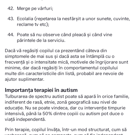
Merge pe vârfuri;
Ecolalia (repetarea la nesfârșit a unor sunete, cuvinte,
reclame tv etc);
Poate să nu observe când pleacă şi când vine
părintele de la serviciu.
Dacă vă regăsiți copilul ca prezentând câteva din
simptomele de mai sus şi dacă asta se întâmplă cu o
frecvență şi o intensitate mică, motivele de îngrijorare sunt
minime, dar dacă regăsiți în comportamentul copilului
multe din caracteristicile din listă, probabil are nevoie de
ajutor suplimentar.
Importanța terapiei în autism
Tulburarea de spectru autist poate să apară în orice familie,
indiferent de rasă, etnie, zonă geografică sau nivel de
educație. Nu se poate vindeca, dar cu intervenție timpurie
intensivă, până la 50% dintre copiii cu autism pot duce o
viaţă independentă.
Prin terapie, copilul învăţa, într-un mod structurat, cum să