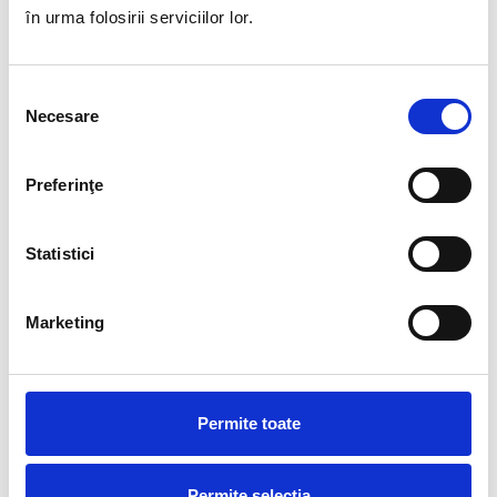
care se mișcă în câmpul lui vizual;
în urma folosirii serviciilor lor.
Are o hipersensibilitate la sunete, unele dintre ele
provocând crize de plâns şi nimic din ceea ce faceți
nu îl calmează;
Selecția
Necesare
consimțământului
Începe să plângă fără un motiv pe care să-l puteți
depista, iar aceste episoade de plâns durează o
perioada îndelungată;
Preferinţe
Este dificil de calmat atunci când plânge;
Evită de cele mai multe ori contactul vizual atât cu
Statistici
dumneavoastră cât şi cu ceilalţi;
Nu întinde mâinile atunci când vreți să îl luați în braţe;
Marketing
Zâmbeşte foarte rar sau deloc;
Nu reacționează atunci când îi acordați atenție;
Adoptă posturi bizare;
Permite toate
Nu îi place să fie atins sau luat în braţe;
Uneori pare insensibil la durere;
Permite selecția