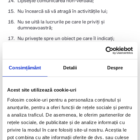
Lipsește comunicarea non-verbală;
Nu încearcă să vă atragă în activităţile lui;
Nu se uită la lucrurile pe care le priviți şi
dumneavoastră;
Nu priveşte spre un obiect pe care îl indicați;
Nu răspunde atunci când este strigat pe nume;
Nu imită ceea ce faceți;
Consimțământ
Detalii
Despre
Îşi fixează privirea spre un punct fix şi o menţine mai
mult de 1 minut;
Nu răspunde la instrucțiuni simple („hai la mama”,
Acest site utilizează cookie-uri
„vino la mine”);
Folosim cookie-uri pentru a personaliza conținutul și
Nu vă aduce obiectele indicate de dumneavoastră;
anunțurile, pentru a oferi funcții de rețele sociale și pentru
Are comportamente repetitive faţă de anumite obiecte
a analiza traficul. De asemenea, le oferim partenerilor de
(exemplu: învârte roțile de la mașinuțe foarte mult
rețele sociale, de publicitate și de analize informații cu
timp);
privire la modul în care folosiți site-ul nostru. Aceștia le
Nu urmărește cu privirea persoanele sau obiectele
pot combina cu alte informații oferite de dvs. sau culese