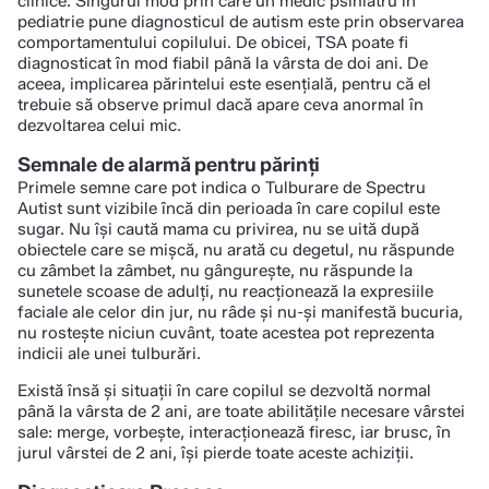
clinice. Singurul mod prin care un medic psihiatru în
pediatrie pune diagnosticul de autism este prin observarea
comportamentului copilului. De obicei, TSA poate fi
diagnosticat în mod fiabil până la vârsta de doi ani. De
aceea, implicarea părintelui este esențială, pentru că el
trebuie să observe primul dacă apare ceva anormal în
dezvoltarea celui mic.
Semnale de alarmă pentru părinţi
Primele semne care pot indica o Tulburare de Spectru
Autist sunt vizibile încă din perioada în care copilul este
sugar. Nu îşi caută mama cu privirea, nu se uită după
obiectele care se mișcă, nu arată cu degetul, nu răspunde
cu zâmbet la zâmbet, nu gângureşte, nu răspunde la
sunetele scoase de adulţi, nu reacționează la expresiile
faciale ale celor din jur, nu râde şi nu-şi manifestă bucuria,
nu rostește niciun cuvânt, toate acestea pot reprezenta
indicii ale unei tulburări.
Există însă şi situaţii în care copilul se dezvoltă normal
până la vârsta de 2 ani, are toate abilitățile necesare vârstei
sale: merge, vorbeşte, interacţionează firesc, iar brusc, în
jurul vârstei de 2 ani, îşi pierde toate aceste achiziții.