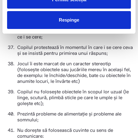
A încetat să mai folosească anumite cuvinte pe care
înainte le folosea.
Respinge
Copilul nu răspunde la solicitările adultului (decât
când "vrea") şi pare că nu aude sau nu înţelege ceea
ce i se cere;
Copilul protestează în momentul în care i se cere ceva
şi se insistă pentru primirea unui răspuns;
Jocul îi este marcat de un caracter stereotip
(foloseşte obiectele sau jucăriile mereu în același fel,
de exemplu: le închide/deschide, bate cu obiectele în
anumite locuri, le învârte etc)
Copilul nu foloseşte obiectele în scopul lor uzual (le
linge, scutură, plimbă sticle pe care le umple şi le
golește etc);
Prezintă probleme de alimentație şi probleme ale
somnului;
Nu dorește să folosească cuvinte cu sens de
comunicare;