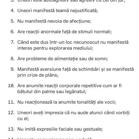
Uneori este autoagresiv sau agresiv cu cei din jur;
Uneori manifestă teamă nejustificată;
Nu manifestă nevoia de afecțiune;
Are reacţii anormale faţă de stimuli normali;
Când este dus într-un loc necunoscut nu manifestă
interes pentru explorarea mediului;
Are probleme de alimentație sau de somn;
Manifestă aversiune faţă de schimbări şi se manifestă
prin crize de plâns;
Are anumite reacţii corporale repetitive cum ar fi
bătutul din palme sau legănatul;
Nu reacționează la anumite tonalități ale vocii;
Uneori aveți impresia că nu aude atunci când vorbiți
cu el;
Nu imită expresiile faciale sau gestuale;