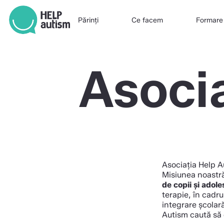
Părinți
Ce facem
Formare
Asoci
Asociația Help A
Misiunea noastră
de copii și adol
terapie, în cadru
integrare școlară
Autism caută să o