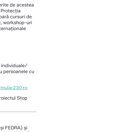
ferite de acestea
 Protecția
oară cursuri de
e, workshop-uri
nternaționale
 individuale/
ru persoanele cu
rmular230.ro
roiectul Stop
 și FEDRA) și