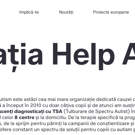
Implică-te
Noutăți
Proiecte europene
ația Help 
utism este astăzi cea mai mare organizație dedicată cauzei 
 a început în 2010 cu doar câțiva copii și de atunci am susț
escenți diagnosticați cu TSA
(Tulburare de Spectru Autist) î
l celor
8 centre
și la domiciliu. De la terapie specifică la pr
, de la sprijin pentru părinți la campanii de conștientizare ș
fere constant un spectru de soluții pentru copiii cu autism și 