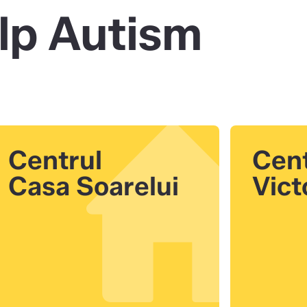
lp Autism
Centrul
Cent
Casa Soarelui
Vict