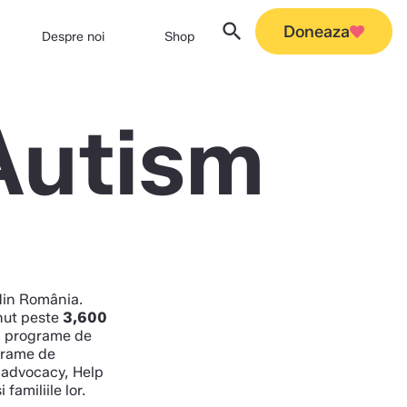
search
close
Doneaza
Despre noi
Shop
Autism
din România.
inut peste
3,600
n programe de
ograme de
i advocacy, Help
familiile lor.