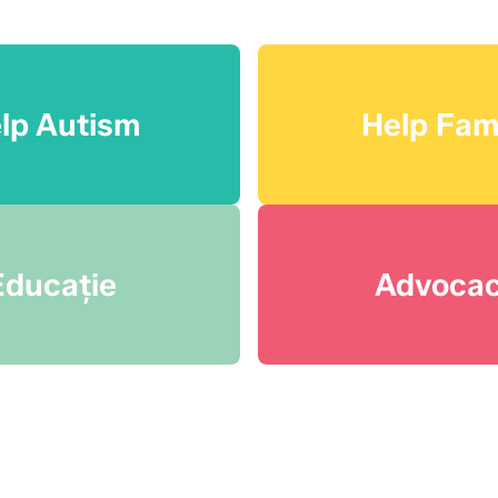
lp Autism
Help Fam
Educație
Advoca