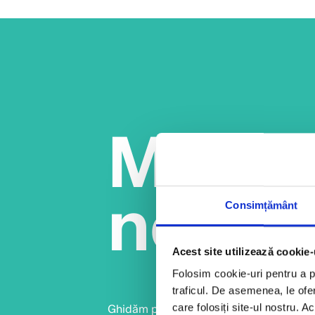
Misiu
noast
Consimțământ
Acest site utilizează cookie-
Folosim cookie-uri pentru a pe
traficul. De asemenea, le ofer
care folosiți site-ul nostru. A
Ghidăm pașii copiilor cu minți aparte de