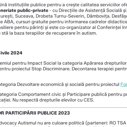
ină instituțiile publice pentru a crește calitatea serviciilor o
neriate public-private
- cu Direcțiile de Asistență Socială și
curești, Suceava, Drobeta Turnu-Severin, Dâmbovița. Desfăș
ie ABA, cursuri gratuite pentru informarea cadrelor didactic
siliere pentru părinți și este co-organizator al Conferinței I
 stă la baza terapiilor de recuperare în autism.
Civile 2024
remiul pentru Impact Social la categoria Apărarea drepturilor
entru proiectul Stop Discriminare. Decontarea terapiei pent
categoria Dezvoltare economică și socială pentru proiectul
Fo
 categoria Comportament civic și Participare publică pentru p
ției. Nu respectă drepturile elevilor cu CES.
R PARTICIPĂRII PUBLICE 2023
vocacy Autismul nu are culoare politică (parteneri: RO TSA