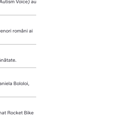
 Autism Voice) au
renori români ai
ănătate.
niela Bololoi,
mnat Rocket Bike