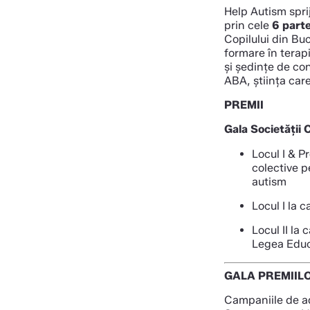
Help Autism sprij
prin cele
6 parte
Copilului din Bu
formare în terap
și ședințe de con
ABA, știința care
PREMII
Gala Societății 
Locul I & P
colective p
autism
Locul I la 
Locul II la
Legea Educa
GALA PREMIILO
Campaniile de ad