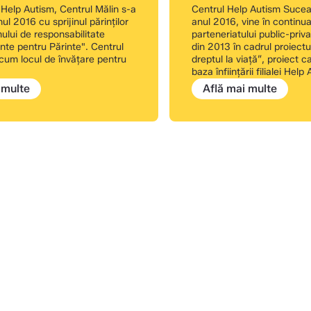
 Help Autism, Centrul Mălin s-a
Centrul Help Autism Sucea
ul 2016 cu sprijinul părinților
anul 2016, vine în continu
mului de responsabilitate
parteneriatului public-priva
inte pentru Părinte". Centrul
din 2013 în cadrul proiectul
cum locul de învățare pentru
dreptul la viață”, proiect ca
baza înființării filialei He
 multe
Află mai multe