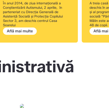
În anul 2014, de ziua internațională a
A treia casă
Conştientizării Autismului, 2 aprilie, în
deschis în an
parteneriat cu Direcţia Generală de
și al progra
Asistenţă Socială şi Protecţia Copilului
socială "Păr
Sector 3, am deschis centrul Casa
Mălin este a
Soarelui
48 de copii.
Află mai multe
Află mai
nistrativă