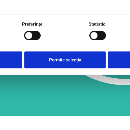
lară la tranziția
iliile lor la
ntru ei, luptăm
ie în care
Preferinţe
Statistici
eschise.
e de copii și
epturi, resurse,
or.
Permite selecția
incluziune