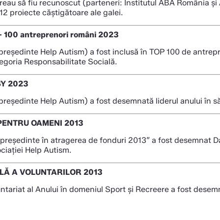
reau să fiu recunoscut (parteneri: Institutul ABA România și
 12 proiecte căștigătoare ale galei.
 - 100 antreprenori români 2023
(președinte Help Autism) a fost inclusă în TOP 100 de antrep
egoria Responsabilitate Socială.
SY 2023
(președinte Help Autism) a fost desemnată liderul anului în s
PENTRU OAMENI 2013
 președinte în atragerea de fonduri 2013” a fost desemnat Da
ciației Help Autism.
LĂ A VOLUNTARILOR 2013
untariat al Anului în domeniul Sport și Recreere a fost dese