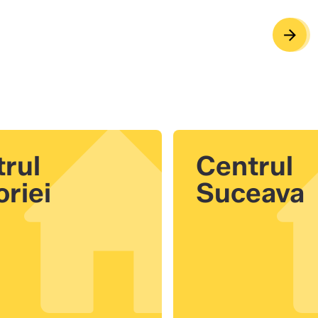
arrow_forward
arrow_back
rul
Centrul
oriei
Suceava