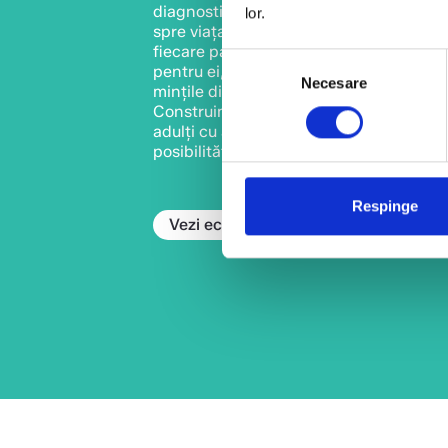
diagnostic la terapie, de la integrare șco
lor.
spre viața de adult. Suntem alături de fam
fiecare pas, cu fiecare nevoie. Visăm pe
Selecția
pentru ei, construim pentru noi o Român
Necesare
consimțământului
mințile diverse să fie primite cu inimi d
Construim împreună o lume în care sutel
adulți cu autism au acces la aceleași dr
posibilități și vise ca prietenii și colegii l
Respinge
Vezi echipa completă
Politica de 