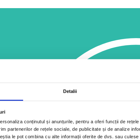
nea
ră
Detalii
uri
rsonaliza conținutul și anunțurile, pentru a oferi funcții de rețele
im partenerilor de rețele sociale, de publicitate și de analize info
ceștia le pot combina cu alte informații oferite de dvs. sau culese î
 la evaluare și